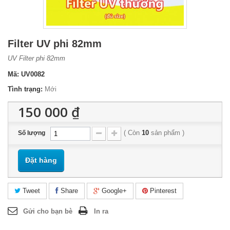
Filter UV phi 82mm
UV Filter phi 82mm
Mã:
UV0082
Tình trạng:
Mới
150 000 ₫
(
Còn
10
sản phẩm
)
Số lượng
Đặt hàng
Tweet
Share
Google+
Pinterest
Gửi cho bạn bè
In ra