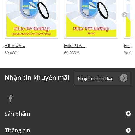
Filter UV...
Filter UV...
Filter
60 000 ₫
60 000 ₫
60 00
Nhận tin khuyến mãi
Sản phẩm
Thông tin