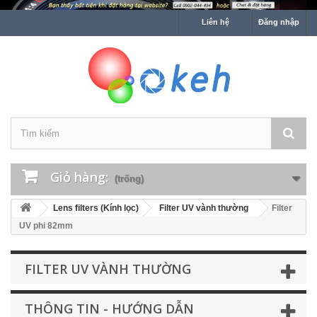
Liên hệ
Đăng nhập
Giỏ hàng:
(trống)
Lens filters (Kính lọc)
Filter UV vành thường
Filter
UV phi 82mm
FILTER UV VÀNH THƯỜNG
THÔNG TIN - HƯỚNG DẪN