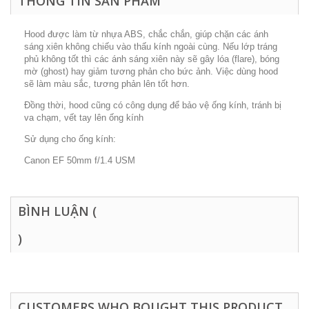
THÔNG TIN SẢN PHẨM
Hood được làm từ nhựa ABS, chắc chắn, giúp chặn các ánh
sáng xiên không chiếu vào thấu kính ngoài cùng. Nếu lớp tráng
phủ không tốt thì các ánh sáng xiên này sẽ gây lóa (flare), bóng
mờ (ghost) hay giảm tương phản cho bức ảnh. Việc dùng hood
sẽ làm màu sắc, tương phản lên tốt hơn.
Đồng thời, hood cũng có công dụng để bảo vệ ống kính, tránh bị
va chạm, vết tay lên ống kính
Sử dụng cho ống kính:
Canon EF 50mm f/1.4 USM
BÌNH LUẬN (
)
CUSTOMERS WHO BOUGHT THIS PRODUCT