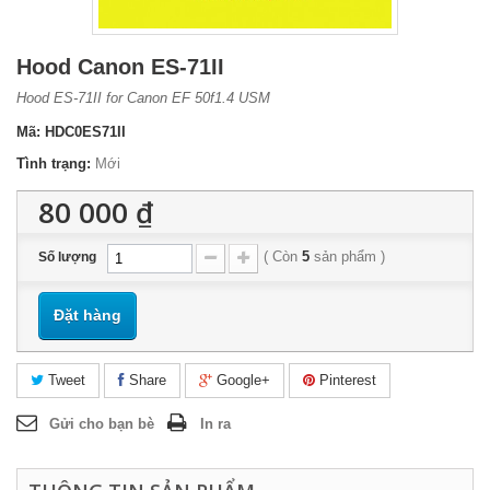
Hood Canon ES-71II
Hood ES-71II for Canon EF 50f1.4 USM
Mã:
HDC0ES71II
Tình trạng:
Mới
80 000 ₫
(
Còn
5
sản phẩm
)
Số lượng
Đặt hàng
Tweet
Share
Google+
Pinterest
Gửi cho bạn bè
In ra