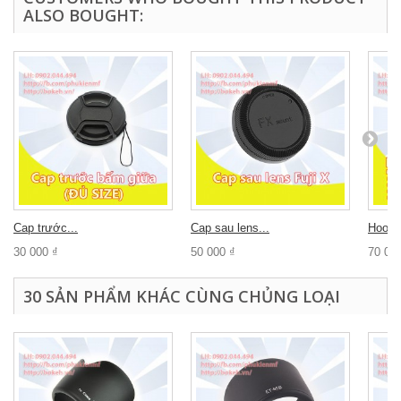
ALSO BOUGHT:
Cap trước...
Cap sau lens...
Hood N
30 000 ₫
50 000 ₫
70 00
30 SẢN PHẨM KHÁC CÙNG CHỦNG LOẠI