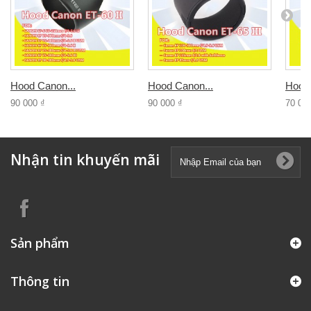
Hood Canon...
Hood Canon...
Hood 
90 000 ₫
90 000 ₫
70 00
Nhận tin khuyến mãi
Sản phẩm
Thông tin