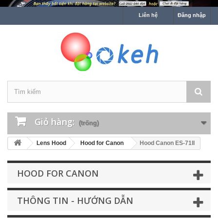
Liên hệ
Đăng nhập
Giỏ hàng:
(trống)
Lens Hood
Hood for Canon
Hood Canon ES-71II
HOOD FOR CANON
THÔNG TIN - HƯỚNG DẪN