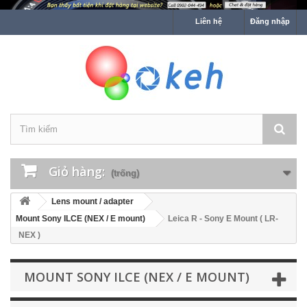
Liên hệ
Đăng nhập
Giỏ hàng:
(trống)
Lens mount / adapter
Mount Sony ILCE (NEX / E mount)
Leica R - Sony E Mount ( LR-
NEX )
MOUNT SONY ILCE (NEX / E MOUNT)