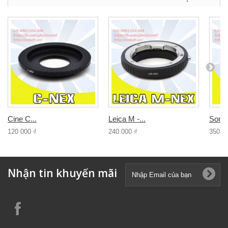
Cine C...
Leica M -...
Sony 
120 000 ₫
240 000 ₫
350 0
Nhận tin khuyến mãi