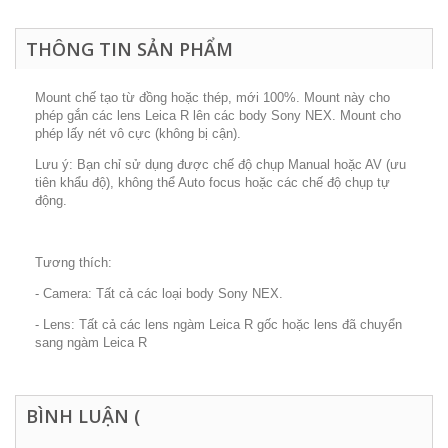
THÔNG TIN SẢN PHẨM
Mount chế tạo từ đồng hoặc thép, mới 100%. Mount này cho
phép gắn các lens Leica R lên các body Sony NEX. Mount cho
phép lấy nét vô cực (không bị cận).
Lưu ý: Bạn chỉ sử dụng được chế độ chụp Manual hoặc AV (ưu
tiên khẩu độ), không thể Auto focus hoặc các chế độ chụp tự
động.
Tương thích:
- Camera: Tất cả các loại body Sony NEX.
- Lens: Tất cả các lens ngàm Leica R gốc hoặc lens đã chuyển
sang ngàm Leica R
BÌNH LUẬN (