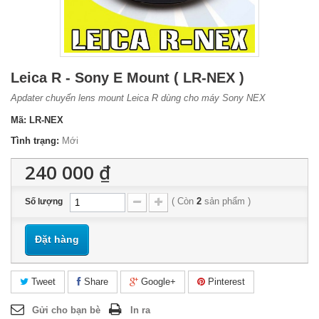
Leica R - Sony E Mount ( LR-NEX )
Apdater chuyển lens mount Leica R dùng cho máy Sony NEX
Mã:
LR-NEX
Tình trạng:
Mới
240 000 ₫
(
Còn
2
sản phẩm
)
Số lượng
Đặt hàng
Tweet
Share
Google+
Pinterest
Gửi cho bạn bè
In ra