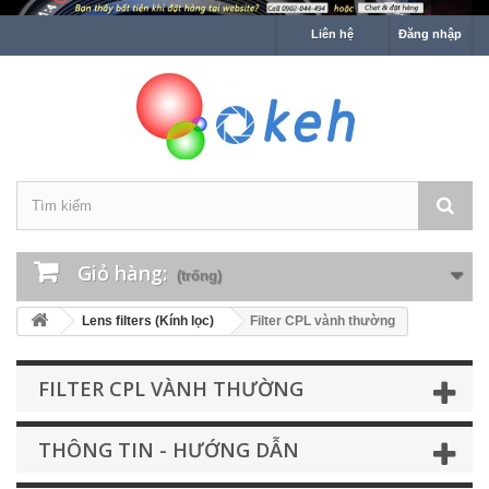
Liên hệ
Đăng nhập
Giỏ hàng:
(trống)
Lens filters (Kính lọc)
Filter CPL vành thường
FILTER CPL VÀNH THƯỜNG
THÔNG TIN - HƯỚNG DẪN