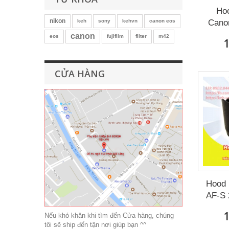
Hoo
nikon
keh
sony
kehvn
canon eos
Canon
canon
eos
fujifilm
filter
m42
1
CỬA HÀNG
Hood 
AF-S 
1
Nếu khó khăn khi tìm đến Cửa hàng, chúng
tôi sẽ ship đến tận nơi giúp bạn ^^