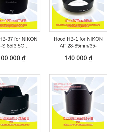
HB-37 for NIKON
Hood HB-1 for NIKON
-S 85f3.5G...
AF 28-85mm/35-
70mm/...
100 000 ₫
140 000 ₫