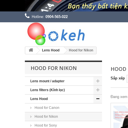
Hotline:
0904-565-022
Lens Hood
Hood for Nikon
HOOD FOR NIKON
HOOD 
Sắp xếp
Lens mount / adapter
Lens filters (Kính lọc)
Đang xem 
Lens Hood
Hood for Canon
Hood for Nikon
Hood for Sony