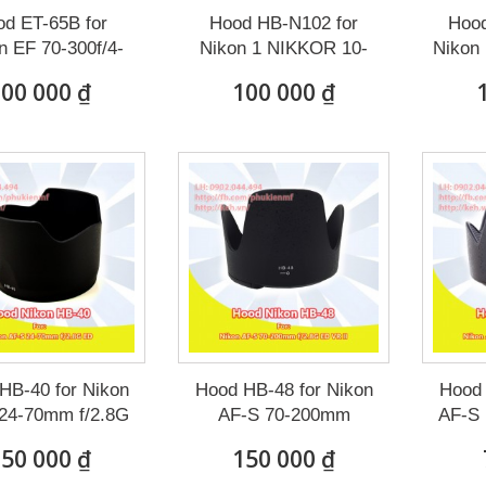
d ET-65B for
Hood HB-N102 for
Hood
 EF 70-300f/4-
Nikon 1 NIKKOR 10-
Nikon
5.6 IS...
100mm...
00 000 ₫
100 000 ₫
HB-40 for Nikon
Hood HB-48 for Nikon
Hood 
24-70mm f/2.8G
AF-S 70-200mm
AF-S 
ED
f/2.8G...
50 000 ₫
150 000 ₫