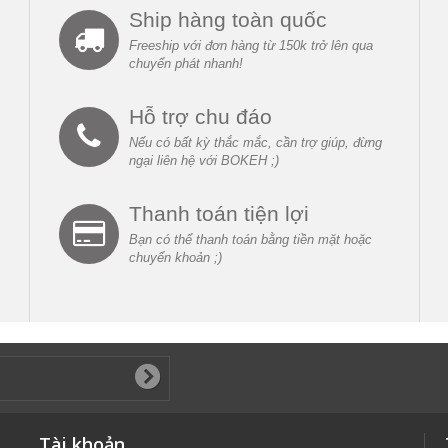
Ship hàng toàn quốc
Freeship với đơn hàng từ 150k trở lên qua
chuyển phát nhanh!
Hỗ trợ chu đáo
Nếu có bất kỳ thắc mắc, cần trợ giúp, đừng
ngại liên hệ với BOKEH ;)
Thanh toán tiện lợi
Bạn có thể thanh toán bằng tiền mặt hoặc
chuyển khoản ;)
Tài khoản