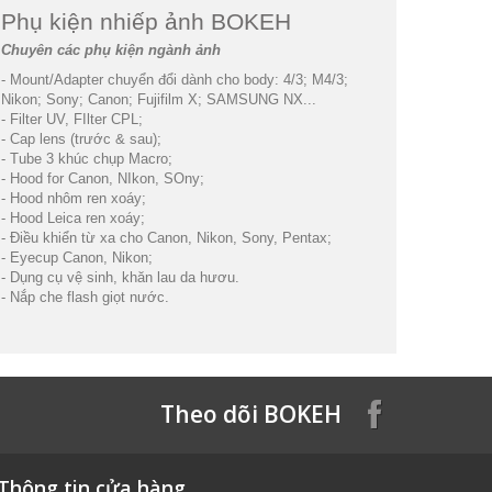
Phụ kiện nhiếp ảnh BOKEH
Chuyên các phụ kiện ngành ảnh
- Mount/Adapter chuyển đổi dành cho body: 4/3; M4/3;
Nikon; Sony; Canon; Fujifilm X; SAMSUNG NX...
- Filter UV, FIlter CPL;
- Cap lens (trước & sau);
- Tube 3 khúc chụp Macro;
- Hood for Canon, NIkon, SOny;
- Hood nhôm ren xoáy;
- Hood Leica ren xoáy;
- Điều khiển từ xa cho Canon, Nikon, Sony, Pentax;
- Eyecup Canon, Nikon;
- Dụng cụ vệ sinh, khăn lau da hươu.
- Nắp che flash giọt nước.
Theo dõi BOKEH
Thông tin cửa hàng