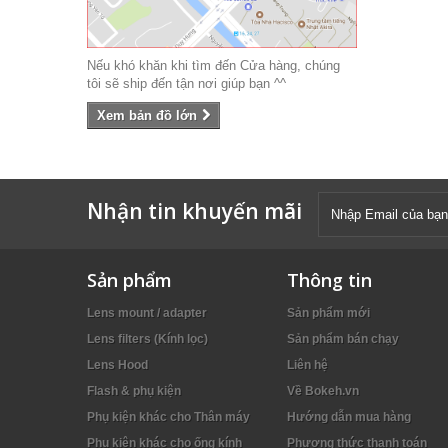
Nếu khó khăn khi tìm đến Cửa hàng, chúng
tôi sẽ ship đến tận nơi giúp bạn ^^
Xem bản đồ lớn
Nhận tin khuyến mãi
Sản phẩm
Thông tin
Lens mount / adapter
Sản phẩm mới
Lens filters (Kính lọc)
Sản phẩm bán chạy
Lens Hood
Liên hệ
Flash & phụ kiện
Về Bokeh.vn
Phụ kiện khác cho Thân máy
Hướng dẫn mua hàng
Phụ kiện khác cho ống kính
Phương thức thanh toán