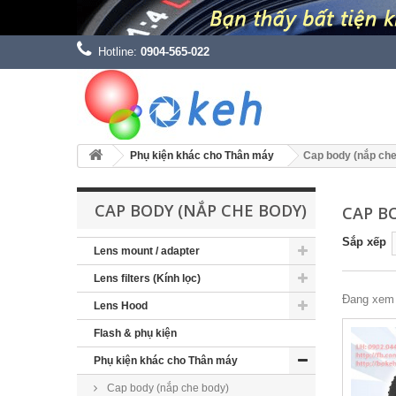
Hotline:
0904-565-022
Phụ kiện khác cho Thân máy
Cap body (nắp che
CAP BODY (NẮP CHE BODY)
CAP B
Sắp xếp
Lens mount / adapter
Lens filters (Kính lọc)
Đang xem 
Lens Hood
Flash & phụ kiện
Phụ kiện khác cho Thân máy
Cap body (nắp che body)