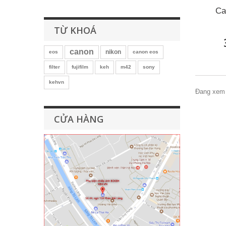
Ca
TỪ KHOÁ
canon
nikon
eos
canon eos
filter
fujifilm
keh
m42
sony
kehvn
Đang xem 
CỬA HÀNG