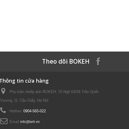
Theo dõi BOKEH
Thông tin cửa hàng
Phụ kiện nhiếp ảnh BOKEH, 15 Ngõ 63/26 Trần Quốc
Vượng, Q. Cầu Giấy, Hà Nội
Hotline:
0904-565-022
Email
info@keh.vn