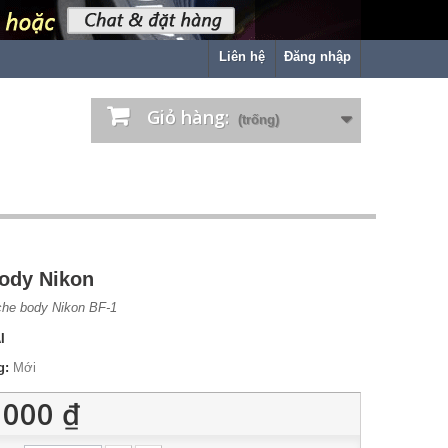
Liên hệ
Đăng nhập
Giỏ hàng:
(trống)
ody Nikon
he body Nikon BF-1
I
g:
Mới
 000 ₫