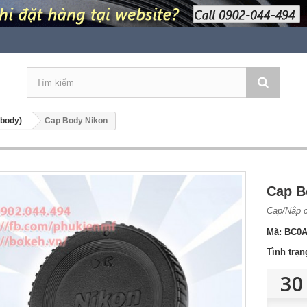
 body)
Cap Body Nikon
Cap B
Cap/Nắp c
Mã:
BC0A
Tình trạn
30