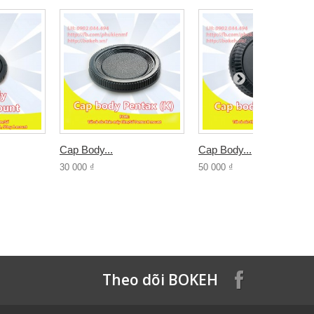
Cap Body...
Cap Body...
30 000 ₫
50 000 ₫
Theo dõi BOKEH