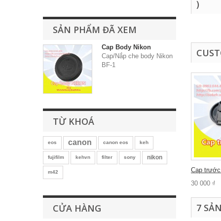
)
SẢN PHẨM ĐÃ XEM
Cap Body Nikon
CUST
Cap/Nắp che body Nikon
BF-1
TỪ KHOÁ
canon
eos
canon eos
keh
nikon
fujifilm
kehvn
filter
sony
Cap trước.
m42
30 000 ₫
7 SẢ
CỬA HÀNG