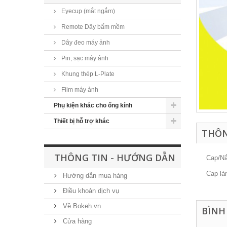
Eyecup (mắt ngắm)
Remote Dây bấm mềm
Dây đeo máy ảnh
Pin, sạc máy ảnh
Khung thép L-Plate
Film máy ảnh
Phụ kiện khác cho ống kính
Thiết bị hỗ trợ khác
THÔN
THÔNG TIN - HƯỚNG DẪN
Cap/Nắ
Cap là
Hướng dẫn mua hàng
Điều khoản dịch vụ
Về Bokeh.vn
BÌNH
Cửa hàng