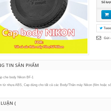
Số lư
Twee
Gửi 
G TIN SẢN PHẨM
p che body Nikon BF-1
m từ nhựa ABS, Cap dùng cho tất cả các Body/Thân máy Nikon (film hoặc số
 LUẬN (