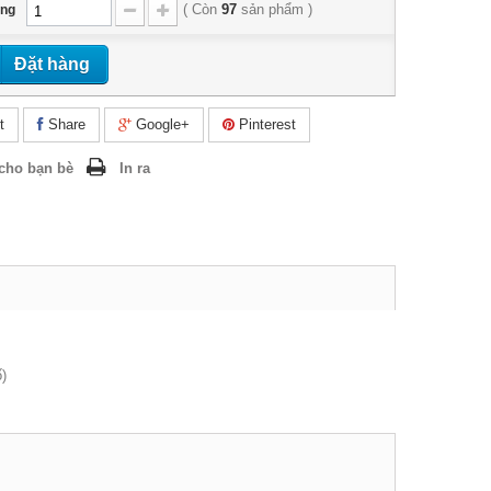
(
Còn
97
sản phẩm
)
ợng
Đặt hàng
t
Share
Google+
Pinterest
cho bạn bè
In ra
)