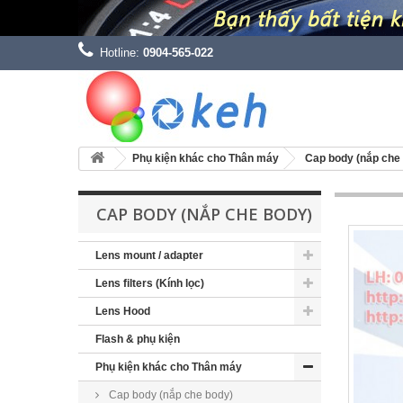
Hotline:
0904-565-022
Phụ kiện khác cho Thân máy
Cap body (nắp che
CAP BODY (NẮP CHE BODY)
Lens mount / adapter
Lens filters (Kính lọc)
Lens Hood
Flash & phụ kiện
Phụ kiện khác cho Thân máy
Cap body (nắp che body)