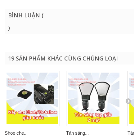
BÌNH LUẬN (
)
19 SẢN PHẨM KHÁC CÙNG CHỦNG LOẠI
Shoe che...
Tản sáng...
Tản s