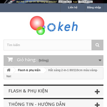
Liên hệ
Đăng nhập
Giỏ hàng:
(trống)
Flash & phụ kiện
Hắt sáng 2-in-1 80/110cm màu vàng-
bạc
FLASH & PHỤ KIỆN
THÔNG TIN - HƯỚNG DẪN