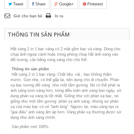
Tweet
Share
Google+
Pinterest
Gửi cho bạn bè
In ra
THÔNG TIN SẢN PHẨM
Hắt sáng 2 in 1 bạc vàng có 2 mặt gồm bạc và vàng. Dùng cho
chụp ảnh ngoại cảnh hoặc trong phòng chụp hắt ánh sáng vào
đối tượng, cân bằng vùng sáng cho chủ thể.
Thông tin sản phẩm
Hắt sáng 2 in 1 bạc vàng: Chất liệu: vải , bạc không thấm
mước. Gọn nhẹ, có thể gấp lại, tiện dụng cho di chuyển. Phản
xạ bạc tương đối sáng như một tấm gương. Nó có thể phát ra
ánh sáng tươi sáng hơn, trong điều kiện ánh sáng ban ngày, sử
dụng phản xạ vàng là tốt nhất. Giống như với phản xạ bạc, nó
giống như một tấm gương phản xạ ánh sáng, nhưng sự phản
xạ của màu bạc có vẻ “lạnh lùng”. Ngược lại, màu vàng tạo ra
“giai điệu” ánh sáng ấm áp hơn. Vàng phản xạ thường được sử
dụng như ánh sáng chính.
Sản phẩm mới 100%.