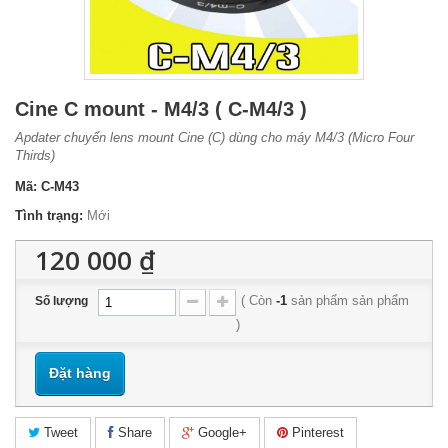
Cine C mount - M4/3 ( C-M4/3 )
Apdater chuyển lens mount Cine (C) dùng cho máy M4/3 (Micro Four
Thirds)
Mã:
C-M43
Tình trạng:
Mới
120 000 ₫
(
Còn
-1
sản phẩm
sản phẩm
Số lượng
)
Đặt hàng
Tweet
Share
Google+
Pinterest