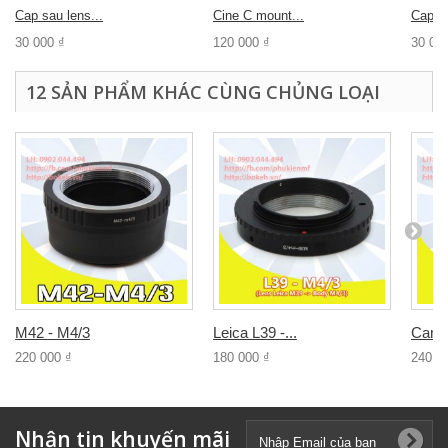
Cap sau lens...
Cine C mount...
Cap sa
30 000 ₫
120 000 ₫
30 00
12 SẢN PHẨM KHÁC CÙNG CHỦNG LOẠI
M42 - M4/3
Leica L39 -...
Canon
220 000 ₫
180 000 ₫
240 0
Nhận tin khuyến mãi