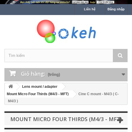
Liên hệ
Đăng nhập
Giỏ hàng:
(trống)
Lens mount / adapter
Mount Micro Four Thirds (M4/3 - MFT)
Cine C mount - M4/3 ( C-
M4/3 )
MOUNT MICRO FOUR THIRDS (M4/3 - MFT)