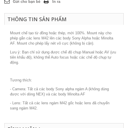
Gửi cho bạn bè
In ra
THÔNG TIN SẢN PHẨM
Mount chế tạo từ đồng hoặc thép, mới 100%. Mount này cho
phép gắn các lens M42 lên các body Sony Alpha hoặc Minolta
AF. Mount cho phép lấy nét vô cực (không bị cận).
Lưu ý: Bạn chỉ sử dụng được chế độ chụp Manual hoặc AV (ưu
tiên khẩu độ), không thể Auto focus hoặc các chế độ chụp tự
động.
Tương thích:
- Camera: Tất cả các body Sony alpha ngàm A (không dùng
được với dòng NEX) và các body Minolta AF
- Lens: Tất cả các lens ngàm M42 gốc hoặc lens đã chuyển
sang ngàm M42.