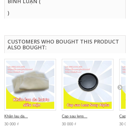
BÌNH LUẬN (
)
CUSTOMERS WHO BOUGHT THIS PRODUCT
ALSO BOUGHT:
Khăn lau da...
Cap sau lens...
Cap tr
30 000 ₫
30 000 ₫
30 00