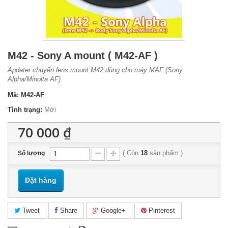
M42 - Sony A mount ( M42-AF )
Apdater chuyển lens mount M42 dùng cho máy MAF (Sony
Alpha/Minolta AF)
Mã:
M42-AF
Tình trạng:
Mới
70 000 ₫
(
Còn
18
sản phẩm
)
Số lượng
Đặt hàng
Tweet
Share
Google+
Pinterest