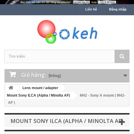
Liên hệ
Đăng nhập
Giỏ hàng:
(trống)
Lens mount / adapter
Mount Sony ILCA (Alpha / Minolta AF)
M42 - Sony A mount ( M42-
AF )
MOUNT SONY ILCA (ALPHA / MINOLTA AF)