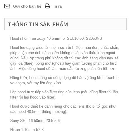
Gửi cho bạn bè
In ra
THÔNG TIN SẢN PHẨM
Hood nhôm ren xoáy 40.5mm for SEL16-50, S2050NB
Hood loe dạng wide từ nhôm sơn tĩnh điện màu đen, chắc chắn,
giúp chặn các ánh sáng xiên không chiếu vào thấu kính ngoài
cùng. Nếu lớp tráng phủ không tốt thì các ánh sáng xiên này sẽ
gây lóa (flare), bóng mờ (ghost) hay giảm tương phản cho bức
ảnh. Việc dùng hood sẽ làm màu sắc, tương phản lên tốt hơn.
Đồng thời, hood cũng có công dụng để bảo vệ ống kính, tránh bị
va chạm, vết tay lên ống kính.
Lắp hood trực tiếp vào filter ring của lens (nếu dùng filter thì lắp
filter rồi lắp hood vào filter).
Hood được thiết kế dành riêng cho các lens (ko bị tối góc như
các hood 40.5mm thông thường):
Sony SEL 16-50mm f/3.5-5.6;
Nikon 1 10mm f/2.8;