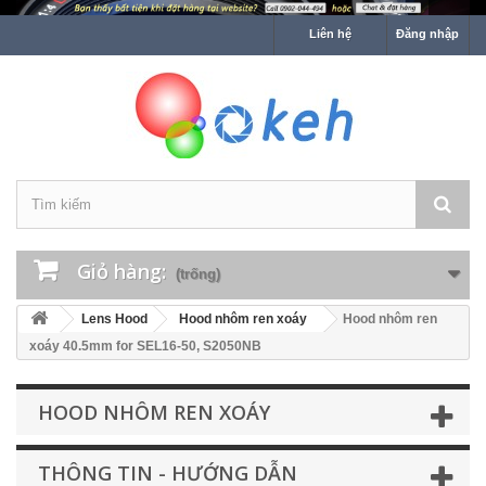
Liên hệ
Đăng nhập
Giỏ hàng:
(trống)
Lens Hood
Hood nhôm ren xoáy
Hood nhôm ren
xoáy 40.5mm for SEL16-50, S2050NB
HOOD NHÔM REN XOÁY
THÔNG TIN - HƯỚNG DẪN