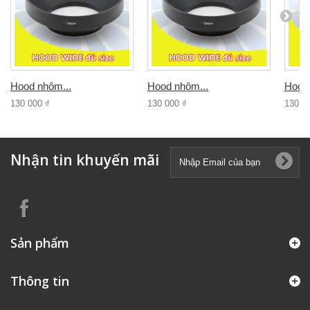
Hood nhôm...
Hood nhôm...
Hood 
130 000 ₫
130 000 ₫
130 0
Nhận tin khuyến mãi
Sản phẩm
Thông tin