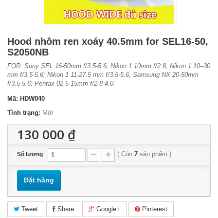
Hood nhôm ren xoáy 40.5mm for SEL16-50,
S2050NB
FOR: Sony SEL 16-50mm f/3.5-5.6; Nikon 1 10mm f/2.8; Nikon 1 10–30
mm f/3.5-5.6; Nikon 1 11-27.5 mm f/3.5-5.6; Samsung NX 20-50mm
f/3.5-5.6; Pentax 02 5-15mm f/2.8-4.0.
Mã:
HDW040
Tình trạng:
Mới
130 000 ₫
(
Còn
7
sản phẩm
)
Số lượng
Đặt hàng
Tweet
Share
Google+
Pinterest