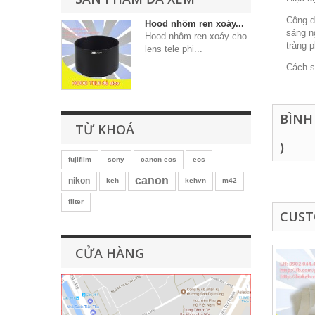
Công d
Hood nhôm ren xoáy...
sáng n
Hood nhôm ren xoáy cho
trảng 
lens tele phi...
Cách sử
BÌNH
TỪ KHOÁ
)
fujifilm
sony
canon eos
eos
canon
nikon
keh
kehvn
m42
filter
CUST
CỬA HÀNG