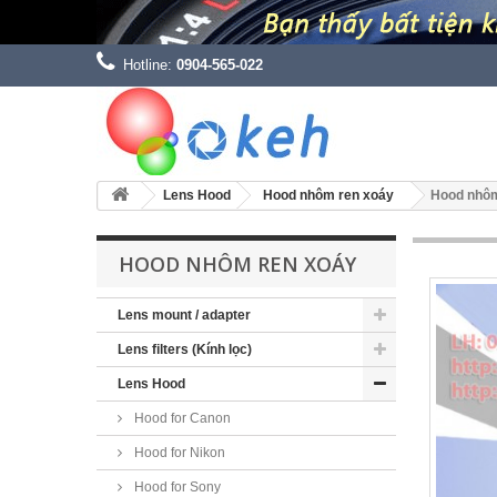
Hotline:
0904-565-022
Lens Hood
Hood nhôm ren xoáy
Hood nhôm
HOOD NHÔM REN XOÁY
Lens mount / adapter
Lens filters (Kính lọc)
Lens Hood
Hood for Canon
Hood for Nikon
Hood for Sony