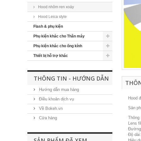
Hood nhôm ren xoáy
Hood Leica style
Flash & phụ kiện
Phụ kiện khác cho Thân máy
Phụ kiện khác cho ống kính
Thiết bị hỗ trợ khác
THÔNG TIN - HƯỚNG DẪN
THÔN
Hướng dẫn mua hàng
Hood đ
Điều khoản dịch vụ
Sản p
Về Bokeh.vn
Thông 
Cửa hàng
Lens f
Đường 
Độ dài
SẢN PHẨM ĐÃ XEM
Hiệu dụ