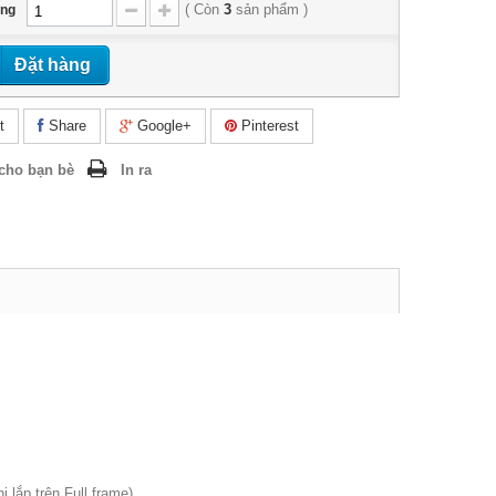
(
Còn
3
sản phẩm
)
ợng
Đặt hàng
t
Share
Google+
Pinterest
cho bạn bè
In ra
 lắp trên Full frame)