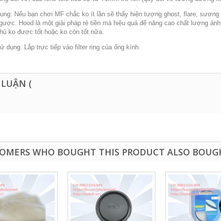
ụng: Nếu bạn chơi MF chắc ko ít lần sẽ thấy hiện tượng ghost, flare, sương
gược. Hood là một giải pháp rẻ tiền mà hiệu quả để nâng cao chất lượng ản
phủ ko được tốt hoặc ko còn tốt nữa.
 dụng: Lắp trực tiếp vào filter ring của ống kính.
 LUẬN (
OMERS WHO BOUGHT THIS PRODUCT ALSO BOUG