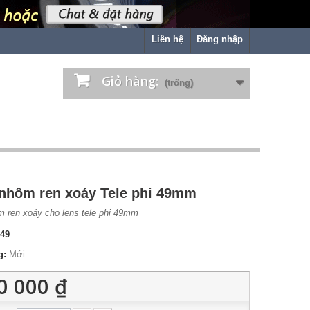
Liên hệ
Đăng nhập
Giỏ hàng:
(trống)
nhôm ren xoáy Tele phi 49mm
 ren xoáy cho lens tele phi 49mm
49
g:
Mới
0 000 ₫