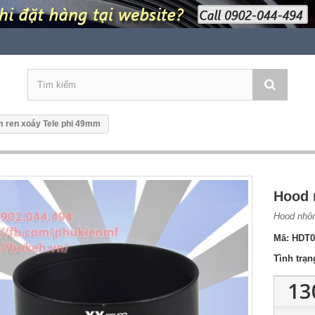
 ren xoáy Tele phi 49mm
Hood 
Hood nhôm
Mã:
HDT0
Tình trạn
13