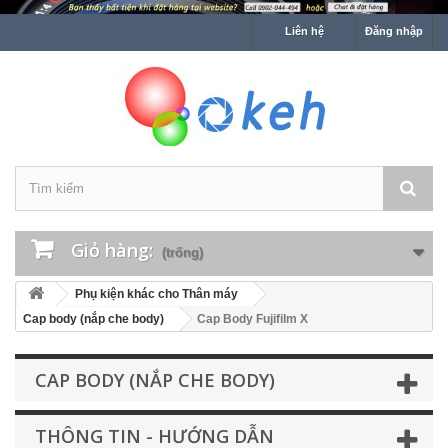
Liên hệ
Đăng nhập
Giỏ hàng:
(trống)
Phụ kiện khác cho Thân máy
Cap body (nắp che body)
Cap Body Fujifilm X
CAP BODY (NẮP CHE BODY)
THÔNG TIN - HƯỚNG DẪN