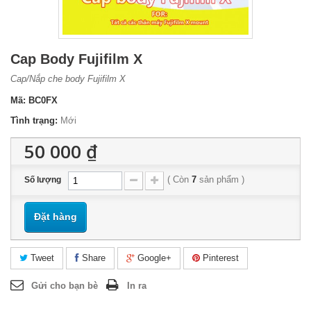
Cap Body Fujifilm X
Cap/Nắp che body Fujifilm X
Mã:
BC0FX
Tình trạng:
Mới
50 000 ₫
(
Còn
7
sản phẩm
)
Số lượng
Đặt hàng
Tweet
Share
Google+
Pinterest
Gửi cho bạn bè
In ra