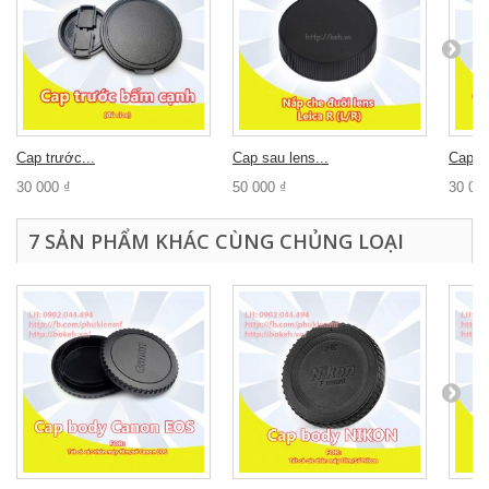
Cap trước...
Cap sau lens...
Cap tr
30 000 ₫
50 000 ₫
30 00
7 SẢN PHẨM KHÁC CÙNG CHỦNG LOẠI