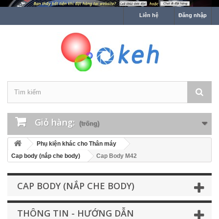
Liên hệ
Đăng nhập
Giỏ hàng:
(trống)
Phụ kiện khác cho Thân máy
Cap body (nắp che body)
Cap Body M42
CAP BODY (NẮP CHE BODY)
THÔNG TIN - HƯỚNG DẪN