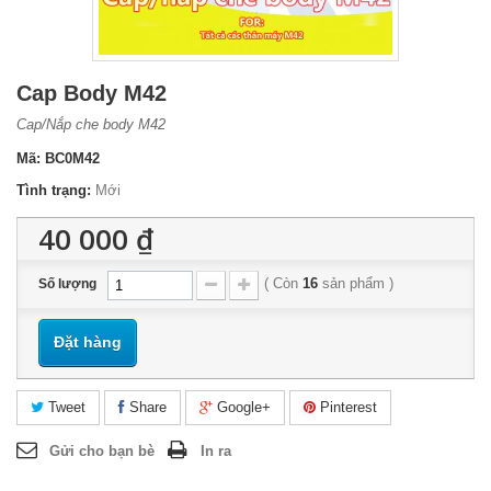
Cap Body M42
Cap/Nắp che body M42
Mã:
BC0M42
Tình trạng:
Mới
40 000 ₫
(
Còn
16
sản phẩm
)
Số lượng
Đặt hàng
Tweet
Share
Google+
Pinterest
Gửi cho bạn bè
In ra