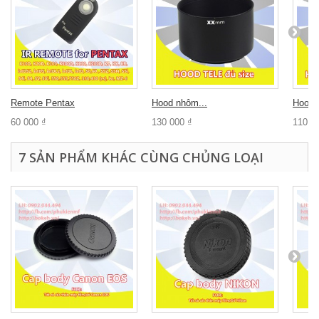
Remote Pentax
Hood nhôm...
Hood 
60 000 ₫
130 000 ₫
110 0
7 SẢN PHẨM KHÁC CÙNG CHỦNG LOẠI